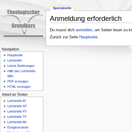
Spezialseite
Anmeldung erforderlich
Wechseln zu:
Navigation
,
Suche
Du musst dich
anmelden
, um Seiten lesen zu k
Zurück zur Seite
Hauptseite
.
Navigation
Hauptseite
Lehrbriefe
Letzte Änderungen
Hilfe des Lehrbriefe-
Wiki
PDF erzeugen
HTML erzeugen
Arbeit an Texten
Lehrbriefe AT
Lehrbriefe NT
Lehrbriefe PT
Lehrbriefe TF
Lehrbriefe AK
Exegeseraster