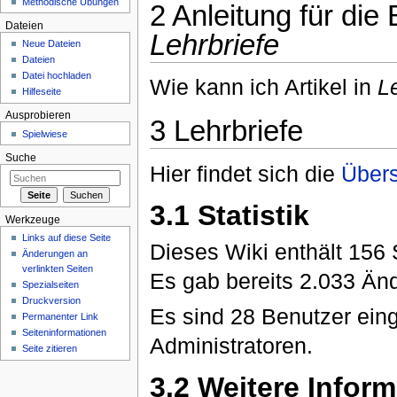
Methodische Übungen
2
Anleitung für die 
Dateien
Lehrbriefe
Neue Dateien
Dateien
Datei hochladen
Wie kann ich Artikel in
L
Hilfeseite
Ausprobieren
3
Lehrbriefe
Spielwiese
Suche
Hier findet sich die
Übers
3.1
Statistik
Werkzeuge
Links auf diese Seite
Dieses Wiki enthält 156 S
Änderungen an
verlinkten Seiten
Es gab bereits 2.033 Än
Spezialseiten
Druckversion
Es sind 28 Benutzer eing
Permanenter Link
Seiteninformationen
Administratoren.
Seite zitieren
3.2
Weitere Inform