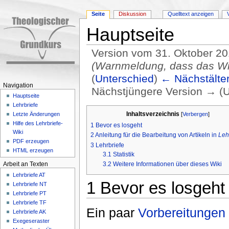
Seite
Diskussion
Quelltext anzeigen
Hauptseite
Version vom 31. Oktober 20
(Warnmeldung, dass das Wiki 
(
Unterschied
)
← Nächstälter
Navigation
Nächstjüngere Version → (U
Hauptseite
Wechseln zu:
Navigation
,
Suche
Lehrbriefe
Inhaltsverzeichnis
[
Verbergen
]
Letzte Änderungen
Hilfe des Lehrbriefe-
1
Bevor es losgeht
Wiki
2
Anleitung für die Bearbeitung von Artikeln in
Leh
PDF erzeugen
3
Lehrbriefe
HTML erzeugen
3.1
Statistik
3.2
Weitere Informationen über dieses Wiki
Arbeit an Texten
Lehrbriefe AT
1
Bevor es losgeht
Lehrbriefe NT
Lehrbriefe PT
Lehrbriefe TF
Ein paar
Vorbereitungen
Lehrbriefe AK
Exegeseraster