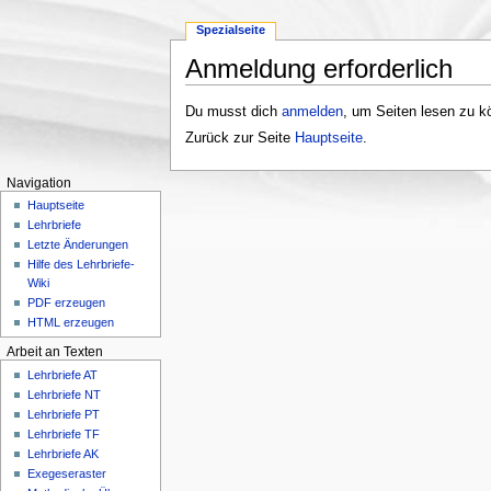
Spezialseite
Anmeldung erforderlich
Wechseln zu:
Navigation
,
Suche
Du musst dich
anmelden
, um Seiten lesen zu k
Zurück zur Seite
Hauptseite
.
Navigation
Hauptseite
Lehrbriefe
Letzte Änderungen
Hilfe des Lehrbriefe-
Wiki
PDF erzeugen
HTML erzeugen
Arbeit an Texten
Lehrbriefe AT
Lehrbriefe NT
Lehrbriefe PT
Lehrbriefe TF
Lehrbriefe AK
Exegeseraster