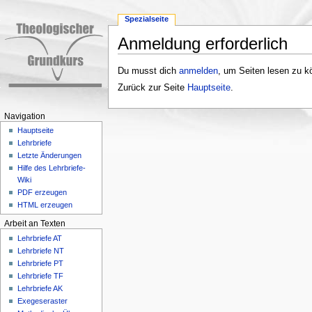
Spezialseite
Anmeldung erforderlich
Wechseln zu:
Navigation
,
Suche
Du musst dich
anmelden
, um Seiten lesen zu k
Zurück zur Seite
Hauptseite
.
Navigation
Hauptseite
Lehrbriefe
Letzte Änderungen
Hilfe des Lehrbriefe-
Wiki
PDF erzeugen
HTML erzeugen
Arbeit an Texten
Lehrbriefe AT
Lehrbriefe NT
Lehrbriefe PT
Lehrbriefe TF
Lehrbriefe AK
Exegeseraster