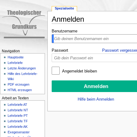
Spezialseite
Anmelden
Wechseln zu:
Navigation
,
Suche
Benutzername
Passwort
Passwort vergesse
Navigation
Hauptseite
Lehrbriefe
Letzte Änderungen
Angemeldet bleiben
Hilfe des Lehrbriefe-
Wiki
PDF erzeugen
HTML erzeugen
Arbeit an Texten
Hilfe beim Anmelden
Lehrbriefe AT
Lehrbriefe NT
Lehrbriefe PT
Lehrbriefe TF
Lehrbriefe AK
Exegeseraster