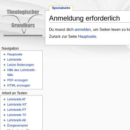
Spezialseite
Anmeldung erforderlich
Wechseln zu:
Navigation
,
Suche
Du musst dich
anmelden
, um Seiten lesen zu k
Zurück zur Seite
Hauptseite
.
Navigation
Hauptseite
Lehrbriefe
Letzte Änderungen
Hilfe des Lehrbriefe-
Wiki
PDF erzeugen
HTML erzeugen
Arbeit an Texten
Lehrbriefe AT
Lehrbriefe NT
Lehrbriefe PT
Lehrbriefe TF
Lehrbriefe AK
Exegeseraster