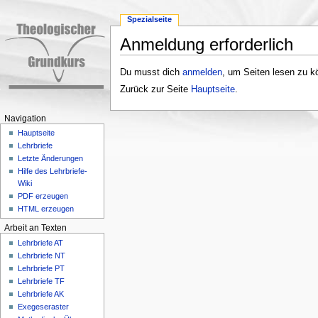
Spezialseite
Anmeldung erforderlich
Wechseln zu:
Navigation
,
Suche
Du musst dich
anmelden
, um Seiten lesen zu k
Zurück zur Seite
Hauptseite
.
Navigation
Hauptseite
Lehrbriefe
Letzte Änderungen
Hilfe des Lehrbriefe-
Wiki
PDF erzeugen
HTML erzeugen
Arbeit an Texten
Lehrbriefe AT
Lehrbriefe NT
Lehrbriefe PT
Lehrbriefe TF
Lehrbriefe AK
Exegeseraster